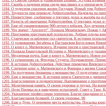
1182. О Святой Троице и управлении Церкви. Уступка издания
1183. Скорбь о падении веры среди мыслящих и о пропаганде 
1184. О чудесном спасении жизни Государя. Новый том Добро
1185. Трудности при переводе Добротолюбия. Надежды па прео
1186. Приветствие, сообщение о текущих делах и жалоба на ос
1187. Радость об окончании Добротолюбия. О текущих делах и 
1188. Еще об ознаменовании 900-летнего юбилея. Ход лечения
1189. Что значит "Апологет". Похвала Мещерскому. Пожар у А
1190. Программа христианской психологии. Добрые плоды кни
1191. Старческое ослабление сил святителя. К истории психол
1192. О толкованиях Зигабена и Пастырском Богословии Ники
1193. О книге о. Матвеевского. Издание писем о христианской
1194. Похвала Евангельской Истории о. Матвеевского и указа
1195. Медленная почта. Еще о книге о. Матвеевского. Новое из
1196. О сочинениях св. Феодора Студита. Поздравление. Примо
1197. К истории Добротолюбия. Действие примочки Вревского
1198. Сличение книг о. Матвеевского и Фаррара о жизни Спаси
1199. По получении брошюры о монашестве. О подготовке спо
1200. Еще о монашестве. К истории книги Святителя о древних
1201. Благословение и подкрепление. Напоминание о прочтении
1202. Молитвенная память. О своем здоровье и трудах. На вопр
1203. Цели Промысла в наведении испытаний. Совет о Тане. 
1204. Укрощение профессорши терпения. Благие ожидания от с
1205. Благожелания болящей. О своем здоровье
.
96
1206. Еще о Дуне. О перемене места жительства. Посылка книг