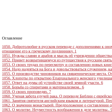
Оглавление
1050. Добротолюбие в русском переводе с дополнениями к оно
отношение его к греческому подлиннику
.
1
1051. Нужды славян и арабов и мысль об учреждении общества
1052. Привет возвратившемуся из путешествия к русским свят
1053. О своих трудах по пересмотру и составлению новых кни
1054. Надо надеяться на Бога и довольствоваться служением, к
1055. О производстве чиновников на священнические места. 
1056. Хлопоты по открытию Епархиального женского училища
1057. Ответ на думы об устройстве своей земной участи
.
6
1058. Борьба со спиритами и материализмом
..
6
1059. О своих проповедях
.
7
1060. Ученая забота едучей рака. О переводе Библии с еврейско
1061. Занятия святителя английским языком и литературой. Пе
1062. О значении монастырей. Предположение о составлении о
1063. О молитве. Неуместность воображения в деле молитвы
..