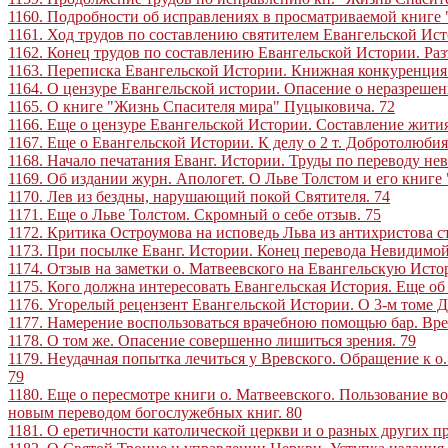
1160. Подробности об исправлениях в просматриваемой книге
1161. Ход трудов по составлению святителем Евангельской Ист
1162. Конец трудов по составлению Евангельской Истории. Ра
1163. Переписка Евангельской Истории. Книжная конкуренция.
1164. О цензуре Евангельской истории. Опасение о неразреше
1165. О книге "Жизнь Спасителя мира" Пуцыковича
.
72
1166. Еще о цензуре Евангельской Истории. Составление жития
1167. Еще о Евангельской Истории. К делу о 2 т. Добротолюби
1168. Начало печатания Еванг. Истории. Труды по переводу н
1169. Об издании журн. Апологет. О Льве Толстом и его книге 
1170. Лев из бездны, нарушающий покой Святителя
.
74
1171. Еще о Льве Толстом. Скромный о себе отзыв
.
75
1172. Критика Остроумова на исповедь Льва из антихристова ст
1173. При посылке Еванг. Истории. Конец перевода Невидимо
1174. Отзыв на заметки о. Матвеевского на Евангельскую Ист
1175. Кого должна интересовать Евангельская История. Еще об
1176. Угорелый рецензент Евангельской Истории. О 3-м томе
1177. Намерение воспользоваться врачебною помощью бар. Вре
1178. О том же. Опасение совершенно лишиться зрения
.
79
1179. Неудачная попытка лечиться у Вревского. Обращение к 
79
1180. Еще о пересмотре книги о. Матвеевского. Пользование в
новым переводом богослужебных книг
.
80
1181. О еретичности католической церкви и о разных других п