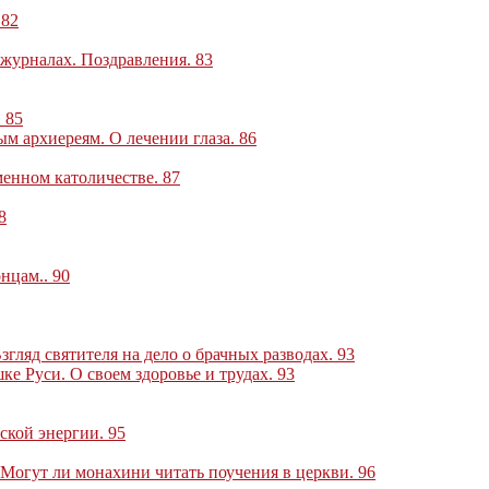
.
82
 журналах. Поздравления
.
83
.
85
ым архиереям. О лечении глаза
.
86
менном католичестве
.
87
8
онцам
..
90
гляд святителя на дело о брачных разводах
.
93
ке Руси. О своем здоровье и трудах
.
93
ьской энергии
.
95
. Могут ли монахини читать поучения в церкви
.
96