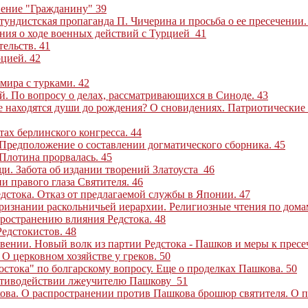
вение "Гражданину"
39
ундистская пропаганда П. Чичерина и просьба о ее пресечении
ния о ходе военных действий с Турцией
41
тельств
.
41
рцией
.
42
 мира с турками
.
42
ей. По вопросу о делах, рассматривающихся в Синоде
.
43
де находятся души до рождения? О сновидениях. Патриотически
тах берлинского конгресса
.
44
. Предположение о составлении догматического сборника
.
45
 Плотина прорвалась
.
45
щи. Забота об издании творений Златоуста
46
и правого глаза Святителя
.
46
едстока. Отказ от предлагаемой службы в Японии
.
47
признании раскольничьей иерархии. Религиозные чтения по дома
пространению влияния Редстока
.
48
Редстокистов
.
48
звении. Новый волк из партии Редстока - Пашков и меры к прес
 О церковном хозяйстве у греков
.
50
Востока" по болгарскому вопросу. Еще о проделках Пашкова
.
50
ротиводействии лжеучителю Пашкову
51
ова. О распространении против Пашкова брошюр святителя. О 