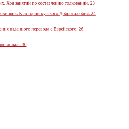
их. Ход занятий по составлению толкований
.
23
лковников. К истории русского Добротолюбия
.
24
ения изданного перевода с Еврейского
.
26
олковников
.
30