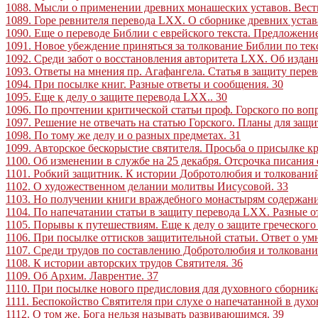
1088. Мысли о применении древних монашеских уставов. Вест
1089. Горе ревнителя перевода LXX. О сборнике древних устав
1090. Еще о переводе Библии с еврейского текста. Предложен
1091. Новое убеждение приняться за толкование Библии по те
1092. Среди забот о восстановления авторитета LXX. Об изда
1093. Ответы на мнения пр. Агафангела. Статья в защиту пере
1094. При посылке книг. Разные ответы и сообщения
.
30
1095. Еще к делу о защите перевода LXX
..
30
1096. По прочтении критической статьи проф. Горского по во
1097. Решение не отвечать на статью Горского. Планы для за
1098. По тому же делу и о разных предметах
.
31
1099. Авторское бескорыстие святителя. Просьба о присылке к
1100. Об изменении в службе на 25 декабря. Отсрочка писания
1101. Робкий защитник. К истории Добротолюбия и толковани
1102. О художественном делании молитвы Иисусовой
.
33
1103. Но получении книги враждебного монастырям содержан
1104. По напечатании статьи в защиту перевода LXX. Разные 
1105. Порывы к путешествиям. Еще к делу о защите греческого
1106. При посылке оттисков защитительной статьи. Ответ о ум
1107. Среди трудов по составлению Добротолюбия и толкован
1108. К истории авторских трудов Святителя
.
36
1109. Об Архим. Лаврентие
.
37
1110. При посылке нового предисловия для духовного сборник
1111. Беспокойство Святителя при слухе о напечатанной в дух
1112. О том же. Бога нельзя называть развивающимся
.
39