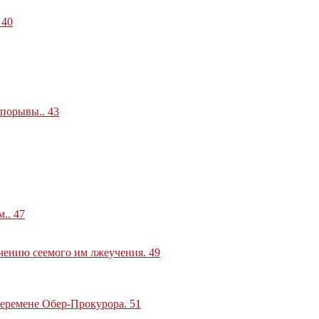
.
40
е порывы
..
43
м
..
47
ечению сеемого им лжеучения
.
49
перемене Обер-Прокурора
.
51