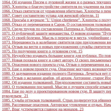
1064. Об издании Писем о духовной жизни и о разных текущих
1065. Хлопоты о благоустройстве святителя по удалении на п
1066. Отказ святителя от управления обителью. Хлопоты о пе
1067. Совет составителю устава для женской обители
.
11
1068. Просьба о журнале "L' Union chretienne". Хлопоты о пол
1069. Отказ от перемещения в Саров. О составленном толкован
1070. Среди трудов по составлению Патерика и Добротолюбия
1071. О публичной защите монашества. О новом издании "Пути
1072. О своей болезни. Мысль о переходе в места, удобнейшие
1073. Нерешимость и колебание святителя при предложении вн
1074. Отзыв на вести о новых предложениях службы святителю
1075. По получении книги о духовном суде
.
15
1076. Неудобство издавать большие книги для публики. По по
1077. Новая похвала книге и совет автору. О своих письменны
1078. Опасения нового проекта суда. Отзыв о перемещении н
1079. Еще о новом проекте суда. Опасение могущих возникнут
1080. О задуманном издании полного Патерика. Лечиться нет 
1081. Отзыв о желании арабов, об архим. Антонине, старце И
1082. Об издании толкований. Предположение составить новы
1083. О толковании посланий. Мысли о лучшем способе изъясн
1084. Еще по делу о проектированном новом суде. В защиту п
рукодельем
21
1085. Судьба оттисков толкований. Страх подвергнутся обвин
1086. Рассеянные опасения. Авторское утомление и отдых. Нач
1087. Враг устремляется главное на монахов
.
23