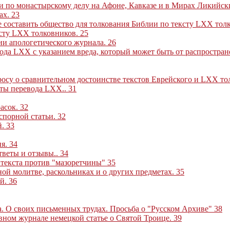
и по монастырскому делу на Афоне, Кавказе и в Мирах Ликийск
ах
.
23
ие составить общество для толкования Библии по тексту LXX то
ксту LXX толковников
.
25
нии апологетического журнала
.
26
вода LXX с указанием вреда, который может быть от распростран
просу о сравнительном достоинстве текстов Еврейского и LXX т
щиты перевода LXX
..
31
расок
.
32
 спорной статьи
.
32
й
.
33
ия
.
34
ответы и отзывы
..
34
 текста против "мазоретчины"
35
ной молитве, раскольниках и о других предметах
.
35
ий
.
36
а. О своих письменных трудах. Просьба о "Русском Архиве"
38
овном журнале немецкой статье о Святой Троице
.
39