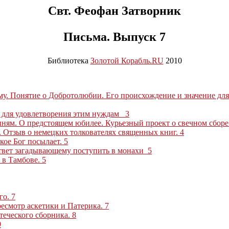
Свт. Феофан Затворник
Письма. Выпуск 7
Библиотека
Золотой Корабль.RU
2010
му. Понятие о Добротолюбии. Его происхождение и значение для
 для удовлетворения этим нуждам
3
ыням. О предстоящем юбилее. Курьезный проект о свечном сборе
г. Отзыв о немецких толкователях священных книг
.
4
акое Бог посылает
.
5
Ответ загадывающему поступить в монахи
5
 в Тамбове
.
5
го
.
7
ресмотр аскетики и Патерика
.
7
теческого сборника
.
8
9