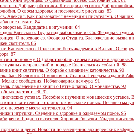
 своих книг афонцам. О сделанном посеве. Состояние сил
.
81
Толстого. Добрые работники. К истории русского Добротолюбия
толюбия. О своем здоровье и посылаемых рисунках
.
83
св. Алексия. Как пользоваться немецкими писателями. О наших
лабление памяти
.
84
о здоровье. Кандидатка в игумении
84
 водою Вревского. Труды над выборками из Св. Феодора Студита
фонцев. О переводе св. Феодора Студита. Благожелание вызванн
жек святителя
.
86
огии Кашменского. Полезно ли быть академии в Вильне. О совре
фора
.
87
 жизни по новому. О Добротолюбии, своем возрасте и здоровье
.
8
ние нужных исправлений в порядке Евангельских событий
.
88
дание книг святителя. О борьбе с влиянием католичества
.
90
чка бар. Вревского. О молитве о. Иоанна. Передача изданий Аф
. Мелкие сообщения. Неблагодарная немчура
91
теля. Извлечение из книги о Гетте о папах. О монашестве
.
92
собных настоятелей
.
92
 иноческих уставах. Пособие к изучению монашеских уставов. Вз
 книг святителя и готовность к высылке новых. Печаль о матуш
ос о перемене места жительства
.
94
Книжки игрушки. Сведение о здоровье и ожидаемом покое
.
95
ибирячки. Родина святителя. Хорошие болячки. Упадок писател
, портрета и денег. Новости по замещению архиерейских кафедр