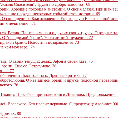
 "Жизнь Спасителя". Труды по Добротолюбию
68
ории. Хорошие пособия к анатомии. О своих глазах. Признак ве
зъяснение порядка некоторых событий этой истории
.
69
 О сновидениях. Благословение. Еще к делу о Евангельской ист
нии к печатанию
..
71
 св. Велик. Пантелеимона и о других своих трудах. О результат
я. О "невидимой брани". 70-ти летний труженик
.
72
евидимой брани. Новости и поздравления
73
"в чем моя вера"
74
ада. О своих текущих делах. Афон в своей хате
.
75
й брани. Еще об Остроумове
.
76
орию
..
77
 обличении Льва Толстого. Дрянная критика
77
 Добротолюбия. О невидимой брани и другой подобной переводи
вского
.
78
о. Иоанну. Просьба о присылке книги Ливанова. Предположение 
одой Вревского. Кто правит церковью. О предстоящем юбилее 90
редметах
.
80