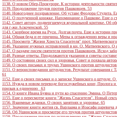
1138. О новом Обер-Прокуроре. К истории деятельности святи
1139. Продолжение трудов против Пашковцев
.
53
1140. Новогоднее поздравление. Об уставе Феодора Студита. Е
1141. О полученной книжке. Напоминание о Пашкове. Еще о ста
1142. Совет автору, подвергшемуся журнальной критике. Об об
для г-жи Аскоченской
.
55
1143. Скорбное время на Руси. Долгая почта. Еще к истории п
1144. Общая беда и ее причина. Меры к ограждению веры и нр
1145. Просмотр "Жизни Христа Спасителя" прот. Матвеевского
1146. Указание нужных исправлений в кн. О. Матвеевского. О с
1147. О раздаче писем святителя против Пашковцев. Исход заб
1148. Разные ответы. Продолжаются указания и советы состав
1149. О состоянии своих сил и здоровья. Совет и похвала авто
1150. О своих письмах и трудах Ушинского против штундистов.
1151. О вероисповедании штундистов. Результат совещания с Т
61
1152. Еще о своих письмах и о записке Ушинского о штунде. 
1153. Нужда в новом переводе богослужебных книг, Пролога и
призыв к единению
63
1154. О книге Ивана Буяна и пути ко спасению Эмина. О Петерб
1155. Еще о пересмотре книги "Жизнь Спасителя". Новый секта
1156. Взаимные жданки. О своих занятиях и здоровье
.
65
1157. Значение книги жития св. Варлаама и Иоасафа царевича
1158. Об Ушинском и просмотре его трудов против штундистов
1159. Продолжение трудов по исправлению кн. "Жизнь Спасител