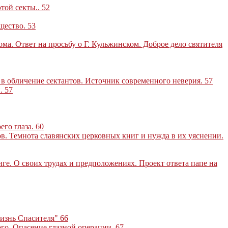
этой секты
..
52
бщество
.
53
ма. Ответ на просьбу о Г. Кульжинском. Доброе дело святителя
 в обличение сектантов. Источник современного неверия
.
57
и
.
57
его глаза
.
60
ов. Темнота славянских церковных книг и нужда в их уяснении
.
ге. О своих трудах и предположениях. Проект ответа папе на
Жизнь Спасителя"
66
ого. Опасение глазной операции
.
67