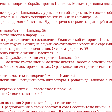
теля на поприще борьбы против Пашкова. Меткие прозвища для 
ще к делу о Пашковцах. Дурные вести об академии. Бесовское о
тье г. Л. О своих текущих занятиях. Ученая немчура
.
54
ороне церковной истины. Дурные речи о церкви за границей и до
ротиводействия Пашкову
.
56
авственности в народе
.
56
 и предположение о составлении Евангельской истории. Письма
воих трудах. Взгляд на случай самоуправства крестьян с евреям
оты о защите иконопочитания. О своем здоровье
.
59
ителю книги о жизни Спасителя
.
59
рам. О судьбе своих писем против Пашкова
60
 О молитве умственной и молитве чувства. Забота о лечении сво
амбовским доктором о глазах. О рассылке писем против сектант
О латинском тексте творений Аввы Исаии
62
 поучений. Распущенность литературы. Пропаганда Пашкова в Ри
ургских сектах. О своем глазе и проч.
64
нт. О своих занятиях
.
64
 для познания Христианской веры и жизни
66
. Предположения о своих работах и совет составителю книги "
я". Отзыв об авторе и совет ему. Развязка с рукописью Ушинск