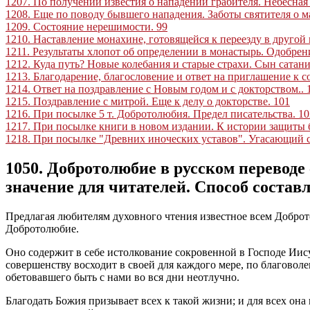
1207. По получении известия о нападении грабителя. Небесна
1208. Еще по поводу бывшего нападения. Заботы святителя о 
1209. Состояние нерешимости
.
99
1210. Наставление монахине, готовящейся к переезду в другой
1211. Результаты хлопот об определении в монастырь. Одобрен
1212. Куда путь? Новые колебания и старые страхи. Сын сатан
1213. Благодарение, благословение и ответ на приглашение к с
1214. Ответ на поздравление с Новым годом и с докторством
..
1215. Поздравление с митрой. Еще к делу о докторстве
.
101
1216. При посылке 5 т. Добротолюбия. Предел писательства
.
10
1217. При посылке книги в новом издании. К истории защиты б
1218. При посылке "Древних иноческих уставов". Угасающий 
1050. Добротолюбие в русском переводе
значение для читателей. Способ состав
Предлагая любителям духовного чтения известное всем Добротол
Добротолюбие.
Оно содержит в себе истолкование сокровенной в Господе Иису
совершенству восходит в своей для каждого мере, по благовол
обетовавшего быть с нами во вся дни неотлучно.
Благодать Божия призывает всех к такой жизни; и для всех она