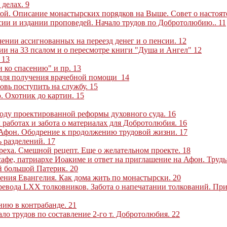
 делах
.
9
окой. Описание монастырских порядков на Выше. Совет о настоя
нсии и издании проповедей. Начало трудов по Добротолюбию
..
11
учении ассигнованных на переезд денег и о пенсии
.
12
ии на 33 псалом и о пересмотре книги "Душа и Ангел"
12
.
13
 ко спасению" и пр.
13
 для получения врачебной помощи
14
овь поступить на службу
.
15
. Охотник до картин
.
15
воду проектированной реформы духовного суда
.
16
х работах и забота о материалах для Добротолюбия
.
16
а Афон. Ободрение к продолжению трудовой жизни
.
17
ь разделений
.
17
греха. Смешной рецепт. Еще о желательном проекте
.
18
осафе, патриархе Иоакиме и ответ на приглашение на Афон. Тру
й большой Патерик
.
20
ения Евангелия. Как дома жить по монастырски
.
20
еревода LXX толковников. Забота о напечатании толкований. Пр
ению в контрабанде
.
21
ало трудов по составление 2-го т. Добротолюбия
.
22