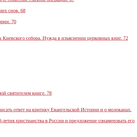
щих снов
.
68
ории
.
70
ах Киевского собора. Нужда в изъяснении церковных книг
.
72
мой святителем книге
.
78
писать ответ на критику Евангельской Истории и о молоканах
.
0-летия христианства в России и предложение ознаменовать его