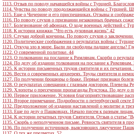
1113. Отзыв по поводу начавшейся войны с Турцией. Благосло
1114. Чувства по поводу продолжающейся войны с Турцией. Шт
1115. Еще о Чичерине и его приспешниках. Отзывы и соображе
1116. По поводу слухов о признании незаконных брачных сожи
1117. Болезнование об афонцах. О ходе военных действий с Ту
1118. К истории книжки "Что есть духовная жизнь"
42
1119. Случаи доброй кончины. По поводу слухов о заключении
1120. Политические соображения о результатах войны с Турци
1121. Откуда зло в мире. Были ли свободны падшие ангелы? Г
1122. О современной политике
.
44
1123. О толковании на послание к Римлянам. Скорби о результа
1124. По делу об издании толкования на послание к Римлянам
1125. К истории письменных трудов святителя и их печатания.
1126. Вести о современных архиереях. Труды святителя и немо
1127. По получении брошюры о браке. Первые признаки болезн
1128. О результатах совещания с глазным доктором. Плевелы Р
1129. Хлопоты о пресечении пропаганды Редстока. По делу о 
1130. Первое приложение. Условия благоприятствовавшие рас
1131. Второе примечание. Подробности о петербургской секте 
1132. Предположение об издании наставлений о молитве и тре
1133. Еще по делу о Пашковцах. Начало писем к разным лицам.
1134. К истории печатных трудов Святителя. Отзыв о статье "
1135. Скорбь о неполученном письме. Ревность святителя в п
1136. По получении источников, выясняющих лжеучение Пашк
1137. О тех же предметах
.
52