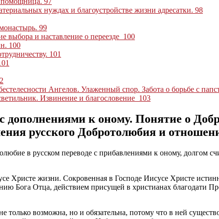
я помощница
.
97
материальных нуждах и благоустройстве жизни адресатки
.
98
 монастырь
.
99
ие выбора и наставление о переезде
100
ин
.
100
отрудничеству
.
101
101
2
естелесности Ангелов. Улаженный спор. Забота о борьбе с папс
светильник. Извинение и благословение
103
 с дополнениями к оному. Понятие о Доб
ления русского Добротолюбия и отношен
юбие в русском переводе с прибавлениями к оному, долгом счита
се Христе жизни. Сокровенная в Господе Иисусе Христе истинно
ению Бога Отца, действием присущей в христианах благодати Пр
 не только возможна, но и обязательна, потому что в ней сущест