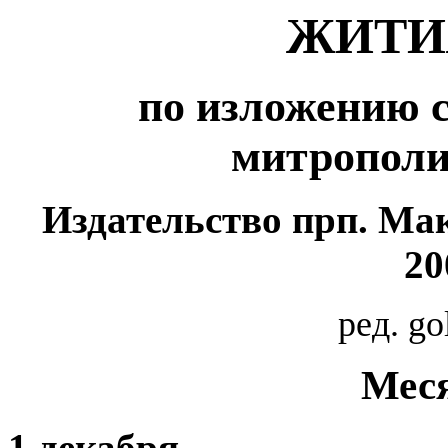
ЖИТИ
по изложению 
митрополи
Издательство прп. Ма
20
ред.
go
Меся
1 декабря