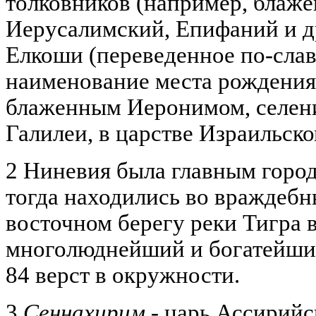
толковников (например, блаж
Иерусалимский, Епифаний и д
Елкоши (переведенное по-слав
наименование места рождения
блаженным Иеронимом, селени
Галилеи, в царстве Израильско
2 Ниневия была главным горо
тогда находились во враждеб
восточном берегу реки Тигра 
многолюднейший и богатейший
84 верст в окружности.
3
Сеннахирим
- царь Ассирийс