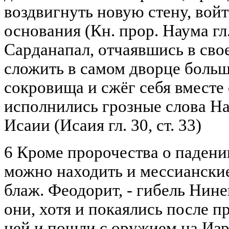
воздвигнуть новую стену, войт
основания (Кн. прор. Наума гл.
Сарданапал, отчаявшись в свое
сложить в самом дворце больш
сокровища и сжёг себя вместе
исполнились грозные слова На
Исаии (Исаия гл. 30, ст. 33)
6 Кроме пророчества о падени
можно находить и мессианские 
блаж. Феодорит, - гибель Нинев
они, хотя и покаялись после п
ней и пошли с оружием на Изра