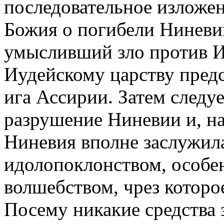
последовательное изложен
Божия о погибели Ниневии
умысливший зло против Ие
Иудейскому царству пред
ига Ассирии. Затем следу
разрушение Ниневии и, на
Ниневия вполне заслужил
идолопоклонством, особе
волшебством, чрез которо
Посему никакие средства з